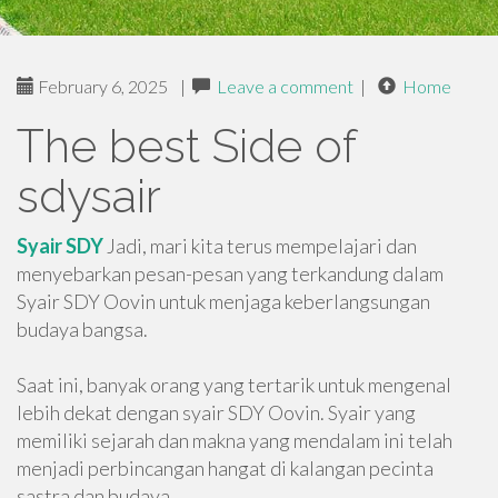
February 6, 2025
|
Leave a comment
|
Home
The best Side of
sdysair
Syair SDY
Jadi, mari kita terus mempelajari dan
menyebarkan pesan-pesan yang terkandung dalam
Syair SDY Oovin untuk menjaga keberlangsungan
budaya bangsa.
Saat ini, banyak orang yang tertarik untuk mengenal
lebih dekat dengan syair SDY Oovin. Syair yang
memiliki sejarah dan makna yang mendalam ini telah
menjadi perbincangan hangat di kalangan pecinta
sastra dan budaya.