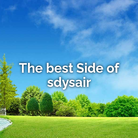
The best Side of
sdysair